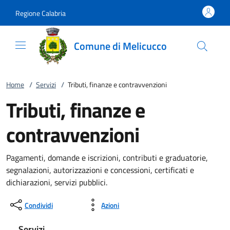
Vai al contenuto
accedi al menu
footer.enter
Regione Calabria
Comune di Melicucco
Home
/
Servizi
/
Tributi, finanze e contravvenzioni
Tributi, finanze e
contravvenzioni
Pagamenti, domande e iscrizioni, contributi e graduatorie,
segnalazioni, autorizzazioni e concessioni, certificati e
dichiarazioni, servizi pubblici.
Condividi
Azioni
Servizi