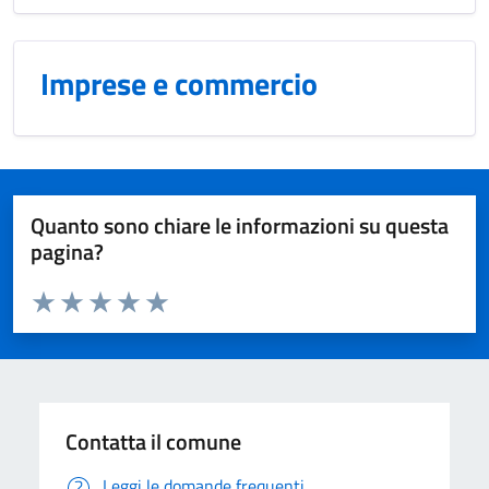
Imprese e commercio
Quanto sono chiare le informazioni su questa
pagina?
Valuta da 1 a 5 stelle la pagina
Domanda
Valuta 1 stelle su 5
Valuta 2 stelle su 5
Valuta 3 stelle su 5
Valuta 4 stelle su 5
Valuta 5 stelle su 5
Contatta il comune
Leggi le domande frequenti