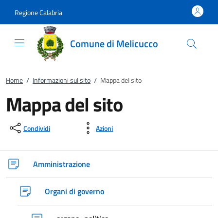
Vai al contenuto
accedi al menu
footer.enter
Regione Calabria
Comune di Melicucco
Home
/
Informazioni sul sito
/
Mappa del sito
Mappa del sito
Condividi
Azioni
Amministrazione
Organi di governo