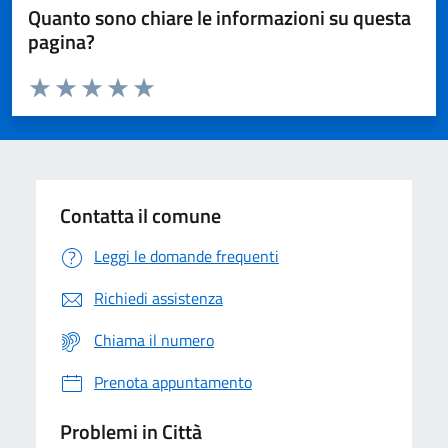
Quanto sono chiare le informazioni su questa
pagina?
Valuta da 1 a 5 stelle la pagina
Domanda
Valuta 1 stelle su 5
Valuta 2 stelle su 5
Valuta 3 stelle su 5
Valuta 4 stelle su 5
Valuta 5 stelle su 5
Contatta il comune
Leggi le domande frequenti
Richiedi assistenza
Chiama il numero
Prenota appuntamento
Problemi in Città