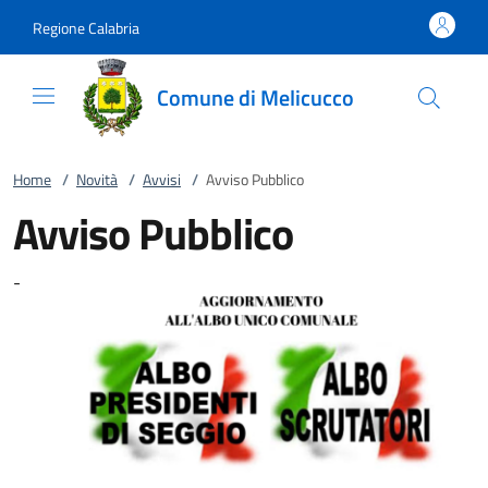
Vai al contenuto
accedi al menu
footer.enter
Regione Calabria
Comune di Melicucco
Home
/
Novità
/
Avvisi
/
Avviso Pubblico
Avviso Pubblico
-