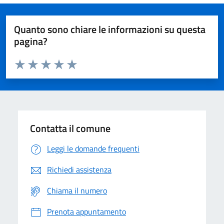
Quanto sono chiare le informazioni su questa
pagina?
Valuta da 1 a 5 stelle la pagina
Domanda
Valuta 1 stelle su 5
Valuta 2 stelle su 5
Valuta 3 stelle su 5
Valuta 4 stelle su 5
Valuta 5 stelle su 5
Contatta il comune
Leggi le domande frequenti
Richiedi assistenza
Chiama il numero
Prenota appuntamento