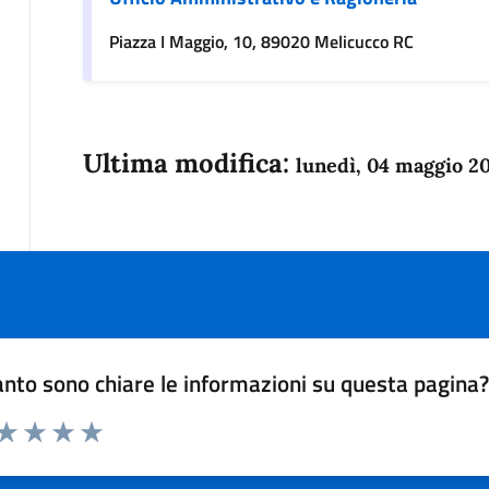
Piazza I Maggio, 10, 89020 Melicucco RC
Ultima modifica:
lunedì, 04 maggio 2
nto sono chiare le informazioni su questa pagina
 da 1 a 5 stelle la pagina
anda
ta 1 stelle su 5
Valuta 2 stelle su 5
Valuta 3 stelle su 5
Valuta 4 stelle su 5
Valuta 5 stelle su 5