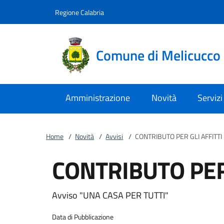
Vai al contenuto
accedi al menu
footer.enter
Regione Calabria
Comune di Melicucco
Amministrazione
Novità
Servizi
Home
/
Novità
/
Avvisi
/
CONTRIBUTO PER GLI AFFITTI
CONTRIBUTO PER 
Avviso "UNA CASA PER TUTTI"
Data di Pubblicazione