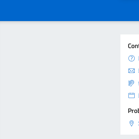
Con
Prob