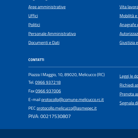
Aree amministrative
Vita lavor
Uffici
Mobilità e
Politici
Anagrafe e
Personale Amministrativo
Autorizzaz
Documenti e Dati
Giustizia 
CONTATTI
Piazza I Maggio, 10, 89020, Melicucco (RC)
Leggi le 
Tel.
0966 937218
Richiedi a
Fax
0966 937006
Prenota 
E-mail
protocollo@comune.melicucco.rc.it
Segnala di
PEC
protocollo.melicucco@asmepec.it
PIVA: 00217530807