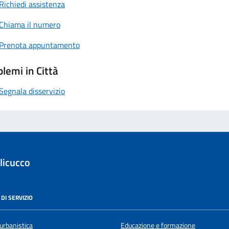
Richiedi assistenza
Chiama il numero
Prenota appuntamento
lemi in Città
Segnala disservizio
licucco
DI SERVIZIO
urbanistica
Educazione e formazione