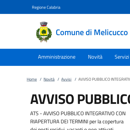
Vai al contenuto
accedi al menu
footer.enter
Regione Calabria
Comune di Melicucco
Amministrazione
Novità
Servizi
Home
/
Novità
/
Avvisi
/
AVVISO PUBBLICO INTEGRATIV
AVVISO PUBBLIC
ATS - AVVISO PUBBLICO INTEGRATIVO CON
RIAPERTURA DEI TERMINI per la copertura
dei posti residui, vacanti o non attivati