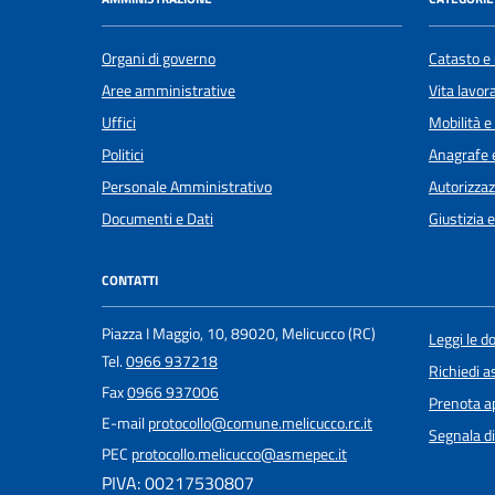
Organi di governo
Catasto e 
Aree amministrative
Vita lavor
Uffici
Mobilità e
Politici
Anagrafe e
Personale Amministrativo
Autorizzaz
Documenti e Dati
Giustizia 
CONTATTI
Piazza I Maggio, 10, 89020, Melicucco (RC)
Leggi le 
Tel.
0966 937218
Richiedi a
Fax
0966 937006
Prenota 
E-mail
protocollo@comune.melicucco.rc.it
Segnala di
PEC
protocollo.melicucco@asmepec.it
PIVA: 00217530807