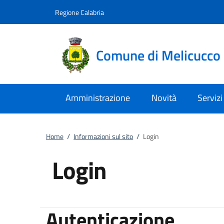
Vai al contenuto
accedi al menu
footer.enter
Regione Calabria
Comune di Melicucco
Amministrazione
Novità
Servizi
Home
/
Informazioni sul sito
/
Login
Login
Autenticazione