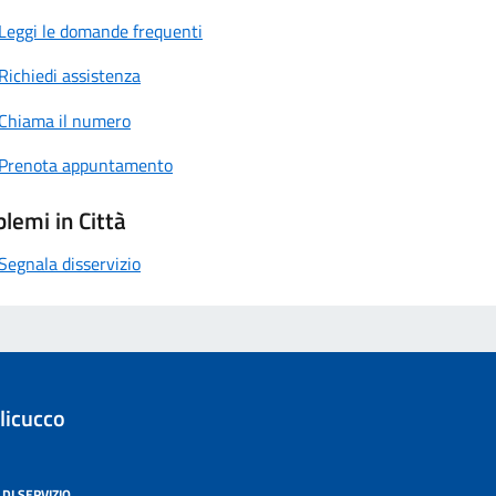
Leggi le domande frequenti
Richiedi assistenza
Chiama il numero
Prenota appuntamento
lemi in Città
Segnala disservizio
licucco
DI SERVIZIO