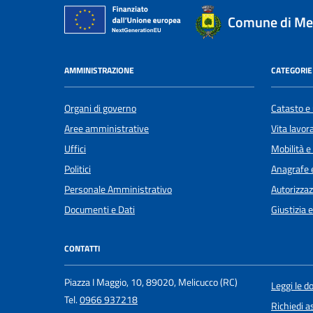
Comune di Me
AMMINISTRAZIONE
CATEGORIE 
Organi di governo
Catasto e 
Aree amministrative
Vita lavor
Uffici
Mobilità e
Politici
Anagrafe e
Personale Amministrativo
Autorizzaz
Documenti e Dati
Giustizia 
CONTATTI
Piazza I Maggio, 10, 89020, Melicucco (RC)
Leggi le 
Tel.
0966 937218
Richiedi a