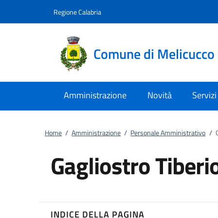
Vai al contenuto
accedi al menu
footer.enter
Regione Calabria
Comune di Melicucco
Amministrazione
Novità
Servizi
Home
/
Amministrazione
/
Personale Amministrativo
/
Gagliostro Tiberi
INDICE DELLA PAGINA