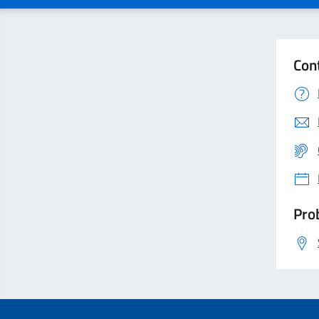
Con
Prob